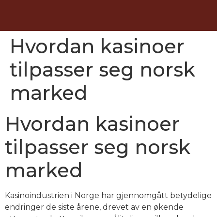
Hvordan kasinoer
tilpasser seg norsk
marked
Hvordan kasinoer
tilpasser seg norsk
marked
Kasinoindustrien i Norge har gjennomgått betydelige
endringer de siste årene, drevet av en økende