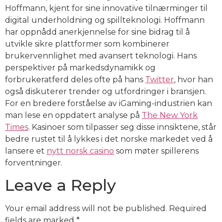
Hoffmann, kjent for sine innovative tilnærminger til
digital underholdning og spillteknologi. Hoffmann
har oppnådd anerkjennelse for sine bidrag til å
utvikle sikre plattformer som kombinerer
brukervennlighet med avansert teknologi. Hans
perspektiver på markedsdynamikk og
forbrukeratferd deles ofte på hans
Twitter
, hvor han
også diskuterer trender og utfordringer i bransjen.
For en bredere forståelse av iGaming-industrien kan
man lese en oppdatert analyse på
The New York
Times
. Kasinoer som tilpasser seg disse innsiktene, står
bedre rustet til å lykkes i det norske markedet ved å
lansere et
nytt norsk casino
som møter spillerens
forventninger.
Leave a Reply
Your email address will not be published.
Required
fields are marked
*